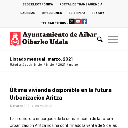
SEDE ELECTRÓNICA
PORTAL DE TRANSPARENCIA
GALERÍAS
DIRECCIONES
EL TIEMPO
Euskara
TEL 948 877 005 -
Listado mensual: marzo, 2021
Usted está aquí:
Inicio
/
Inicio
/
2021
/
marzo
Última vivienda disponible en la futura
Urbanización Aritza
/
17 marzo 2021
en
Noticias
La promotora encargada de la construcción de la futura
Urbanización Aritza nos ha confirmado la venta de 9 de las