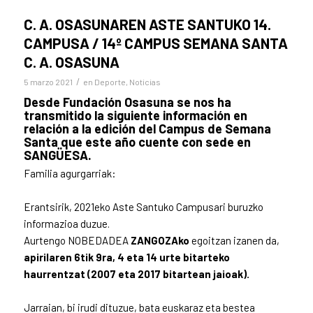
C. A. OSASUNAREN ASTE SANTUKO 14.
CAMPUSA / 14º CAMPUS SEMANA SANTA
C. A. OSASUNA
/
5 marzo 2021
en
Deporte
,
Noticias
Desde Fundación Osasuna se nos ha
transmitido la siguiente información en
relación a la edición del Campus de Semana
Santa que este año cuente con sede en
SANGÜESA.
Familia agurgarriak:
Erantsirik, 2021eko Aste Santuko Campusari buruzko
informazioa duzue.
Aurtengo NOBEDADEA
ZANGOZAko
egoitzan izanen da,
apirilaren 6tik 9ra, 4 eta 14 urte bitarteko
haurrentzat (2007 eta 2017 bitartean jaioak).
Jarraian, bi irudi dituzue, bata euskaraz eta bestea