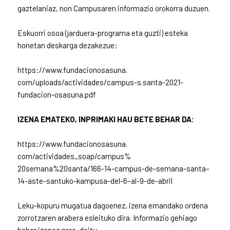
gaztelaniaz, non Campusaren informazio orokorra duzuen.
Eskuorri osoa (jarduera-programa eta guzti) esteka
honetan deskarga dezakezue:
https://www.fundacionosasuna.
com/uploads/actividades/
campus-s.santa-2021-
fundacion-
osasuna.pdf
IZENA EMATEKO, INPRIMAKI HAU BETE BEHAR DA:
https://www.fundacionosasuna.
com/actividades_soap/campus%
20semana%20santa/166-14-
campus-de-semana-santa–
14-
aste-santuko-kampusa-del-6–
al-9-de-abril
Leku-kopuru mugatua dagoenez, izena emandako ordena
zorrotzaren arabera esleituko dira. Informazio gehiago
behar izanez gero, deitu