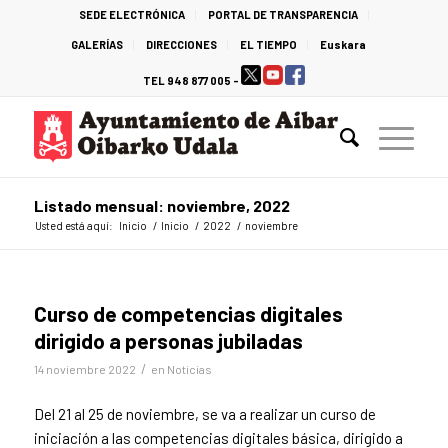
SEDE ELECTRÓNICA
PORTAL DE TRANSPARENCIA
GALERÍAS
DIRECCIONES
EL TIEMPO
Euskara
TEL 948 877 005 -
Listado mensual: noviembre, 2022
Usted está aquí:
Inicio
/
Inicio
/
2022
/
noviembre
Curso de competencias digitales
dirigido a personas jubiladas
/
14 noviembre 2022
en
Noticias
Del 21 al 25 de noviembre, se va a realizar un curso de
iniciación a las competencias digitales básica, dirigido a