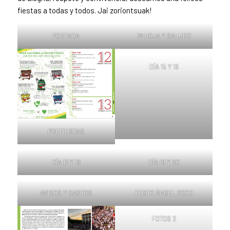
fiestas a todas y todos. Jai zoriontsuak!
PORTADA
2º HOJA Y SALUDO
DÍA 15 Y 16
PREFIESTAS
DÍA 17 Y 18
DÍA 19 Y 20
AVISOS Y GASTOS
TEXTO ÁNGEL ZOCO
FOTOS 2