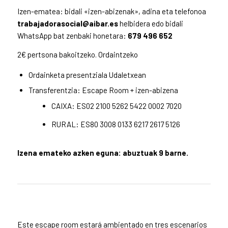
Izen-ematea: bidali «izen-abizenak», adina eta telefonoa
trabajadorasocial@aibar.es
helbidera edo bidali
WhatsApp bat zenbaki honetara:
679 496 652
2€ pertsona bakoitzeko. Ordaintzeko
Ordainketa presentziala Udaletxean
Transferentzia: Escape Room + izen-abizena
CAIXA: ES02 2100 5262 5422 0002 7020
RURAL: ES80 3008 0133 6217 2617 5126
Izena emateko azken eguna: abuztuak 9 barne.
Este escape room estará ambientado en tres escenarios