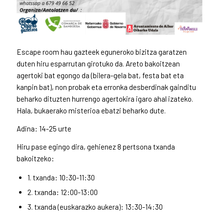
Escape room hau gazteek eguneroko bizitza garatzen
duten hiru esparrutan girotuko da. Areto bakoitzean
agertoki bat egongo da (bilera-gela bat, festa bat eta
kanpin bat), non probak eta erronka desberdinak gainditu
beharko dituzten hurrengo agertokira igaro ahal izateko.
Hala, bukaerako misterioa ebatzi beharko dute.
Adina: 14-25 urte
Hiru pase egingo dira, gehienez 8 pertsona txanda
bakoitzeko:
1. txanda: 10:30-11:30
2. txanda: 12:00-13:00
3. txanda (euskarazko aukera): 13:30-14:30