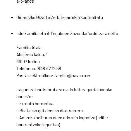
a-3-anos
Oinarrizko Gizarte Zerbitzuarrekin kontsultatu
edo Familia eta Adingabeen Zuzendariordetzara deitu
Familia Atala
Abejeras kalea, 1
31007 Iruñea
Telefonoa: 848 42 12 58
Posta elektronikoa: familia@navarra.es
Laguntza hau kobratzea ez da bateragarria honako
hauekin:
– Errenta bermatua
– Bizitzeko gutxieneko diru-sarrera
– Antzeko helburua duen edozein laguntza (adib.:
haurrentzako laguntza)