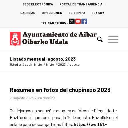
SEDE ELECTRÓNICA
PORTAL DE TRANSPARENCIA
GALERÍAS
DIRECCIONES
EL TIEMPO
Euskara
TEL 948 877 005 -
Listado mensual: agosto, 2023
Usted está aquí:
Inicio
/
Inicio
/
2023
/
agosto
Resumen en fotos del chupinazo 2023
/
29 agosto 2023
en
Noticias
Os dejamos un pequeño resumen en fotos de Diego Iriarte
Baztán de lo que fue el pasado 15 de agosto. Haz click en el
enlace para descargarte las
fotos.
https://we.tl/t-