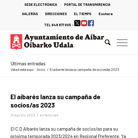
SEDE ELECTRÓNICA
PORTAL DE TRANSPARENCIA
GALERÍAS
DIRECCIONES
EL TIEMPO
Euskara
TEL 948 877 005 -
Últimas entradas
Usted está aquí:
Inicio
/
El aibarés lanza su campaña de socios/as 2023
El aibarés lanza su campaña de
socios/as 2023
/
14 agosto 2023
en
Noticias
El C.D Aibarés lanza su campaña de socios/as para su
próxima temporada 2023/2024 en Regional Preferente. Ya