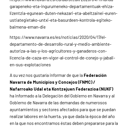
garapeneko-eta-ingurumeneko-departamentuak-ehiza-
lizentzia-egunean-duten-nekazari-eta-abeltzainei-euren-
ustiategietako-untxi-eta-basurdeen-kontrola-egiteko-
baimena-eman-die
https://www.navarra.es/es/noticias/2020/04/17/el-
departamento-de-desarrollo-rural-y-medio-ambiente-
autoriza-a-las-y-los-agricultores-y-ganaderos-con-
licencia-de-caza-en-vigor-al-control-de-conejo-y-jabali-
en-sus-explotaciones
A su vez nos gustaría informar de que la
Federación
Navarra de Municipios y Concejos (FNMC) /
Nafarroako Udal eta Kontzejuen Federazioa (NUKF)
ha informado a la Delegación del Gobierno en Navarra y al
Gobierno de Navarra de las demandas de numerosos
ayuntamientos y sectores afectados para que se puedan
realizar labores en la huerta, ya que dada la época del año
en la que nos encontramos éstas deben prepararse para la