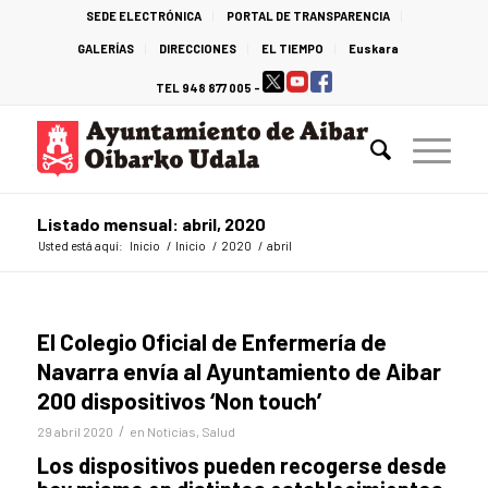
SEDE ELECTRÓNICA
PORTAL DE TRANSPARENCIA
GALERÍAS
DIRECCIONES
EL TIEMPO
Euskara
TEL 948 877 005 -
Listado mensual: abril, 2020
Usted está aquí:
Inicio
/
Inicio
/
2020
/
abril
El Colegio Oficial de Enfermería de
Navarra envía al Ayuntamiento de Aibar
200 dispositivos ‘Non touch’
/
29 abril 2020
en
Noticias
,
Salud
Los dispositivos pueden recogerse desde