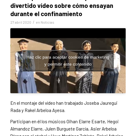
divertido vídeo sobre cómo ensayan
durante el confinamiento
/
27 abril 2020
en
Noticias
Haz clic para aceptar cookies de marketing
y permitir este contenido
En el montaje del vídeo han trabajado Joseba Jauregui
Rada y Rakel Arbeloa Ayesa.
Participan en él los músicos Oihan Elarre Esarte, Hegoi
Almandoz Elarre, Julen Burguete García, Asier Arbeloa
Pérez con el atabal y Uxue Martínez Zableta, Rakel Arbeloa