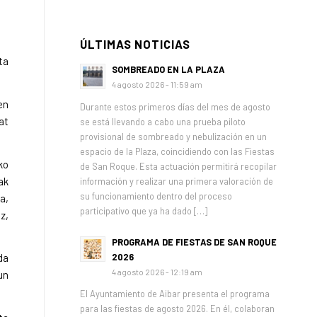
ÚLTIMAS NOTICIAS
ta
SOMBREADO EN LA PLAZA
4 agosto 2026 - 11:59 am
en
Durante estos primeros días del mes de agosto
at
se está llevando a cabo una prueba piloto
provisional de sombreado y nebulización en un
espacio de la Plaza, coincidiendo con las Fiestas
ko
de San Roque. Esta actuación permitirá recopilar
ak
información y realizar una primera valoración de
su funcionamiento dentro del proceso
a,
participativo que ya ha dado […]
z,
PROGRAMA DE FIESTAS DE SAN ROQUE
2026
da
4 agosto 2026 - 12:19 am
un
El Ayuntamiento de Aibar presenta el programa
para las fiestas de agosto 2026. En él, colaboran