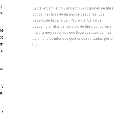
e.
La calle San Pedro y el Cerco ya disponen de fibra
ra
óptica tras más de un año de gestiones. Los
vecinos de la calle San Pedro y el Cerco ya
pueden disfrutar del servicio de fibra óptica, una
de
mejora muy esperada que llega después de más
ca
de un año de intensas gestiones realizadas por el
ón
[…]
te
ya
 y
su
 y