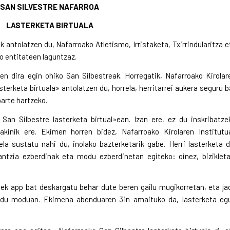
SAN SILVESTRE NAFARROA
LASTERKETA BIRTUALA
 antolatzen du, Nafarroako Atletismo, Irristaketa, Txirrindularitza e
o entitateen laguntzaz.
en dira egin ohiko San Silbestreak. Horregatik, Nafarroako Kirolar
terketa birtuala» antolatzen du, horrela, herritarrei aukera seguru b
parte hartzeko.
an Silbestre lasterketa birtual»ean. Izan ere, ez du inskribatze
jakinik ere. Ekimen horren bidez, Nafarroako Kirolaren Institutu
ela sustatu nahi du, inolako bazterketarik gabe. Herri lasterketa d
ntzia ezberdinak eta modu ezberdinetan egiteko: oinez, bizikleta
leek app bat deskargatu behar dute beren gailu mugikorretan, eta ja
ndu moduan. Ekimena abenduaren 31n amaituko da, lasterketa eg