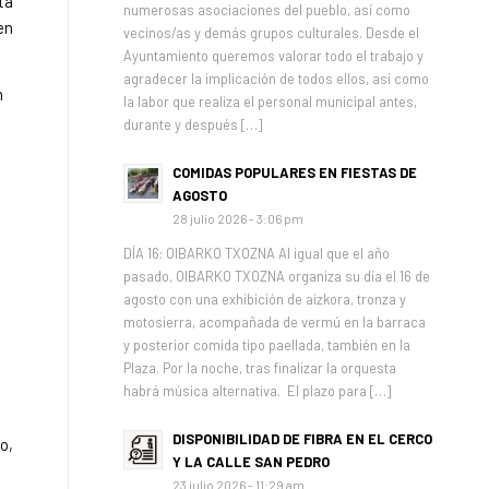
ta
numerosas asociaciones del pueblo, así como
en
vecinos/as y demás grupos culturales. Desde el
Ayuntamiento queremos valorar todo el trabajo y
agradecer la implicación de todos ellos, así como
n
la labor que realiza el personal municipal antes,
durante y después […]
COMIDAS POPULARES EN FIESTAS DE
AGOSTO
28 julio 2026 - 3:06 pm
DÍA 16: OIBARKO TXOZNA Al igual que el año
pasado, OIBARKO TXOZNA organiza su día el 16 de
agosto con una exhibición de aizkora, tronza y
motosierra, acompañada de vermú en la barraca
y posterior comida tipo paellada, también en la
Plaza. Por la noche, tras finalizar la orquesta
habrá música alternativa. El plazo para […]
DISPONIBILIDAD DE FIBRA EN EL CERCO
o,
Y LA CALLE SAN PEDRO
23 julio 2026 - 11:29 am