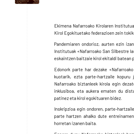
Ekimena Nafarroako Kirolaren Institutuak
Kirol Egokituetako federazioen zein tokik
Pandemiaren ondorioz, aurten ezin izan
Institutuak «Nafarroako San Silbestre las
eskaintzen baitzaie kirol ekitaldi batean 
Edonork parte har dezake «Nafarroako S
kuotarik, ezta parte-hartzaile kopuru 
Nafarroako biztanleek kirola egin dezat
inklusiboa, eta aukera ematen du dista
patinez eta kirol egokituaren bidez.
Inskripzioa egin ondoren, parte-hartzai
parte hartzen ahalko dute entreiname
horretan izanen baita.