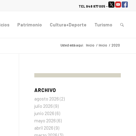
TEL 948 877 005 -
icios
Patrimonio
Cultura+Deporte
Turismo
Usted está aquí:
Inicio
/
Inicio
/
2020
ARCHIVO
agosto 2026
(2)
julio 2026
(9)
junio 2026
(6)
mayo 2026
(6)
abril 2026
(9)
marzo 2026
(3)