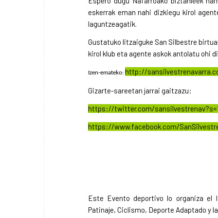
Espero dugu Nafarroako biztanleek harr
eskerrak eman nahi dizkiegu kirol agente 
laguntzeagatik.
Gustatuko litzaiguke San Silbestre birtu
kirol klub eta agente askok antolatu ohi d
http://sansilvestrenavarra.
Izen-emateko:
Gizarte-sareetan jarrai gaitzazu:
https://twitter.com/sansilvestrenav?s=
https://www.facebook.com/SanSilvestr
Este Evento deportivo lo organiza el 
Patinaje, Ciclismo, Deporte Adaptado y l