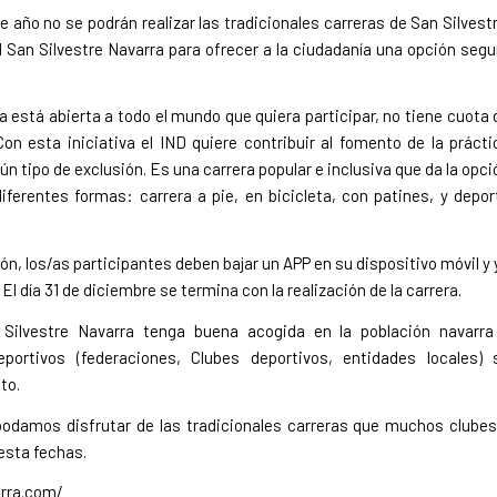
ño no se podrán realizar las tradicionales carreras de San Silvestr
al San Silvestre Navarra para ofrecer a la ciudadanía una opción segu
a está abierta a todo el mundo que quiera participar, no tiene cuota 
 Con esta iniciativa el IND quiere contribuir al fomento de la prácti
ún tipo de exclusión. Es una carrera popular e inclusiva que da la opci
iferentes formas: carrera a pie, en bicicleta, con patines, y depor
ón, los/as participantes deben bajar un APP en su dispositivo móvil y 
l día 31 de diciembre se termina con la realización de la carrera.
 Silvestre Navarra tenga buena acogida en la población navarra
ortivos (federaciones, Clubes deportivos, entidades locales) 
to.
odamos disfrutar de las tradicionales carreras que muchos clubes
esta fechas.
arra.com/