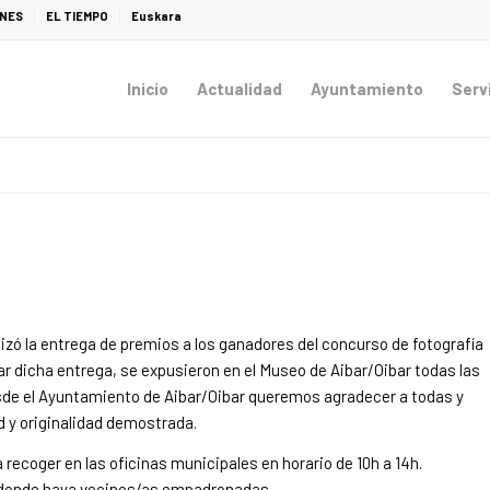
ONES
EL TIEMPO
Euskara
Inicio
Actualidad
Ayuntamiento
Serv
izó la entrega de premios a los ganadores del concurso de fotografía
ar dicha entrega, se expusieron en el Museo de Aibar/Oibar todas las
sde el Ayuntamiento de Aibar/Oibar queremos agradecer a todas y
ad y originalidad demostrada.
 recoger en las oficinas municipales en horario de 10h a 14h.
o donde haya vecinos/as empadronadas.