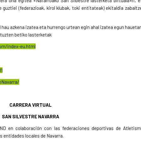
era ona egitea «Nafarroako San Silbestre lasterketa birtuala»ri, e
guztiei (federazioak, kirol klubak, toki entitateak) ekitaldia zabaltz
al hau azkena izatea eta hurrengo urtean egin ahal izatea egun haueta
ituzten betiko lasterketak
com/index-eu.html
11
eNavarra/
CARRERA VIRTUAL
SAN SILVESTRE NAVARRA
IND en colaboración con las federaciones deportivas de Atletism
as entidades locales de Navarra.