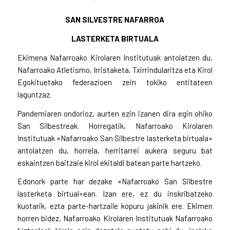
SAN SILVESTRE NAFARROA
LASTERKETA BIRTUALA
Ekimena Nafarroako Kirolaren Institutuak antolatzen du,
Nafarroako Atletismo, Irristaketa, Txirrindularitza eta Kirol
Egokituetako federazioen zein tokiko entitateen
laguntzaz.
Pandemiaren ondorioz, aurten ezin izanen dira egin ohiko
San Silbestreak. Horregatik, Nafarroako Kirolaren
Institutuak «Nafarroako San Silbestre lasterketa birtuala»
antolatzen du, horrela, herritarrei aukera seguru bat
eskaintzen baitzaie kirol ekitaldi batean parte hartzeko.
Edonork parte har dezake «Nafarroako San Silbestre
lasterketa birtual»ean. Izan ere, ez du inskribatzeko
kuotarik, ezta parte-hartzaile kopuru jakinik ere. Ekimen
horren bidez, Nafarroako Kirolaren Institutuak Nafarroako