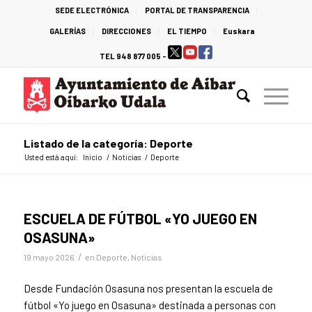
SEDE ELECTRÓNICA
PORTAL DE TRANSPARENCIA
GALERÍAS
DIRECCIONES
EL TIEMPO
Euskara
TEL 948 877 005 -
Listado de la categoría: Deporte
Usted está aquí:
Inicio
/
Noticias
/
Deporte
ESCUELA DE FÚTBOL «YO JUEGO EN
OSASUNA»
/
19 mayo 2026
en
Deporte
,
Noticias
Desde Fundación Osasuna nos presentan la escuela de
fútbol «Yo juego en Osasuna» destinada a personas con