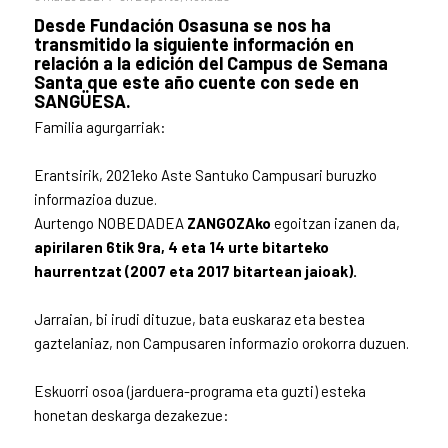
Desde Fundación Osasuna se nos ha
transmitido la siguiente información en
relación a la edición del Campus de Semana
Santa que este año cuente con sede en
SANGÜESA.
Familia agurgarriak:
Erantsirik, 2021eko Aste Santuko Campusari buruzko
informazioa duzue.
Aurtengo NOBEDADEA
ZANGOZAko
egoitzan izanen da,
apirilaren 6tik 9ra, 4 eta 14 urte bitarteko
haurrentzat (2007 eta 2017 bitartean jaioak).
Jarraian, bi irudi dituzue, bata euskaraz eta bestea
gaztelaniaz, non Campusaren informazio orokorra duzuen.
Eskuorri osoa (jarduera-programa eta guzti) esteka
honetan deskarga dezakezue: