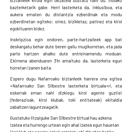
biztanleek kirola egin dezatela sustatu nahi du, inolako
bazterketarik gabe. Herri lasterketa da, inklusiboa, eta
aukera ematen du distantzia ezberdinak eta modu
ezberdinetan egiteko: oinez, bizikletaz, patinez eta kirol
egokituaren bidez.
Inskripzioa egin ondoren, parte-hartzaileek app bat
deskargatu behar dute beren gailu mugikorretan, eta jada
parte hartzen ahalko dute entreinamendu moduan.
Ekimena abenduaren 31n amaituko da, lasterketa egun
horretan izanen baita.
Espero dugu Nafarroako biztanleek harrera ona egitea
«Nafarroako San Silbestre lasterketa birtuala»ri, eta
eskerrak eman nahi dizkiegu kirol agente guztiei
(federazioak, kirol klubak, toki entitateak) ekitaldia
zabaltzen laguntzeagatik.
Gustatuko litzaiguke San Silbestre birtual hau azkena
izatea eta hurrengo urtean egin ahal izatea egun hauetan
kirol klub eta agente askok antolatu ohi dituzten betiko