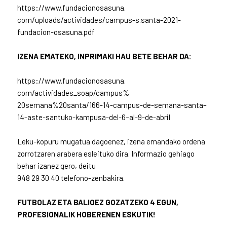
https://www.fundacionosasuna.
com/uploads/actividades/
campus-s.santa-2021-
fundacion-
osasuna.pdf
IZENA EMATEKO, INPRIMAKI HAU BETE BEHAR DA:
https://www.fundacionosasuna.
com/actividades_soap/campus%
20semana%20santa/166-14-
campus-de-semana-santa–
14-
aste-santuko-kampusa-del-6–
al-9-de-abril
Leku-kopuru mugatua dagoenez, izena emandako ordena
zorrotzaren arabera esleituko dira. Informazio gehiago
behar izanez gero, deitu
948 29 30 40 telefono-zenbakira.
FUTBOLAZ ETA BALIOEZ GOZATZEKO 4 EGUN,
PROFESIONALIK HOBERENEN ESKUTIK!