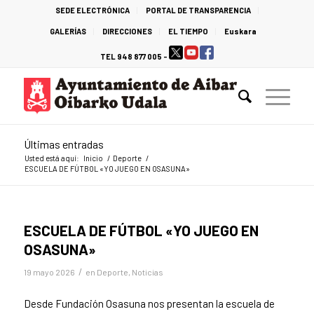
SEDE ELECTRÓNICA
PORTAL DE TRANSPARENCIA
GALERÍAS
DIRECCIONES
EL TIEMPO
Euskara
TEL 948 877 005 -
Últimas entradas
Usted está aquí:
Inicio
/
Deporte
/
ESCUELA DE FÚTBOL «YO JUEGO EN OSASUNA»
ESCUELA DE FÚTBOL «YO JUEGO EN
OSASUNA»
/
19 mayo 2026
en
Deporte
,
Noticias
Desde Fundación Osasuna nos presentan la escuela de