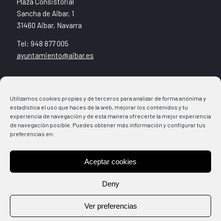
Plaza Consistorial
Sancha de Aibar, 1
31460 Aibar, Navarra
Tel: 948 877 005
ayuntamiento@aibar.es
Noticias
Utilizamos cookies propias y de terceros para analizar de forma anónima y
Agenda
estadística el uso que haces de la web, mejorar los contenidos y tu
Ventanilla Municipal
experiencia de navegación y de esta manera ofrecerte la mejor experiencia
Direcciones
de navegación posible. Puedes obtener más información y configurar tus
preferencias en:
Cultura+Deporte
Aceptar cookies
Aviso legal
Política de Cookies
Deny
Política de Privacidad
Ver preferencias