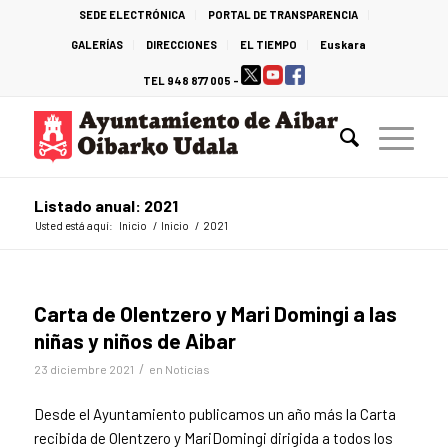
SEDE ELECTRÓNICA
PORTAL DE TRANSPARENCIA
GALERÍAS
DIRECCIONES
EL TIEMPO
Euskara
TEL 948 877 005 -
Listado anual: 2021
Usted está aquí:
Inicio
/
Inicio
/
2021
Carta de Olentzero y Mari Domingi a las
niñas y niños de Aibar
/
23 diciembre 2021
en
Noticias
Desde el Ayuntamiento publicamos un año más la Carta
recibida de Olentzero y MariDomingi dirigida a todos los