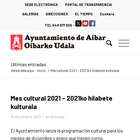
SEDE ELECTRÓNICA
PORTAL DE TRANSPARENCIA
GALERÍAS
DIRECCIONES
EL TIEMPO
Euskara
TEL 948 877 005 -
Últimas entradas
Usted está aquí:
Inicio
/
Mes cultural 2021 – 2021ko hilabete kulturala
Mes cultural 2021 – 2021ko hilabete
kulturala
/
15 diciembre 2021
en
Noticias
El Ayuntamiento lanza la programación cultural para los
meses de diciembre y enero que tienen como