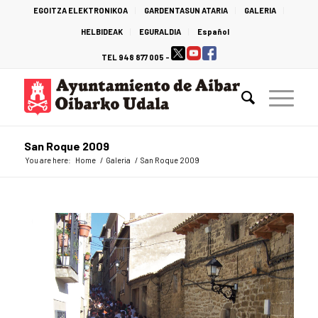
EGOITZA ELEKTRONIKOA
GARDENTASUN ATARIA
GALERIA
HELBIDEAK
EGURALDIA
Español
TEL 948 877 005 -
San Roque 2009
You are here:
Home
/
Galeria
/
San Roque 2009