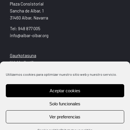
Plaza Consistorial
Sancha de Aibar, 1
31460 Aibar, Navarra
Tel: 948 877 005
info@aibar-oibar.org
Gaurkotasuna
Udal Leihatila
Helbideak
Utilizamos cookies para optimizar nuestro sitio web y nuestro servicio.
Kultura + Kirola
Aceptar cookies
Legezko abisua
Cookie politika
Solo funcionales
Pribatutasun politika
Ver preferencias