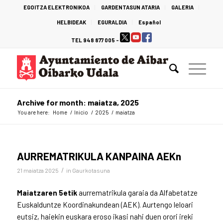
EGOITZA ELEKTRONIKOA
GARDENTASUN ATARIA
GALERIA
HELBIDEAK
EGURALDIA
Español
TEL 948 877 005 -
Archive for month: maiatza, 2025
You are here:
Home
/
Inicio
/
2025
/
maiatza
AURREMATRIKULA KANPAINA AEKn
/
21 maiatza 2025
in
Gaurkotasuna
Maiatzaren 5etik
aurrematrikula garaia da Alfabetatze
Euskalduntze Koordinakundean (AEK). Aurtengo leloari
eutsiz, haiekin euskara eroso ikasi nahi duen orori ireki