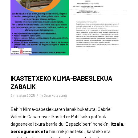
IKASTETXEKO KLIMA-BABESLEKUA
ZABALIK
/
2 maiatza 2025
in
Gaurkotasuna
Behin klima-babeslekuaren lanak bukatuta, Gabriel
Valentín Casamayor Ikastetxe Publikoko patioak
dagoeneko itxura berria du. Espazio berri honekin,
itzala,
berdeguneak eta
haurrek jolasteko, ikasteko eta