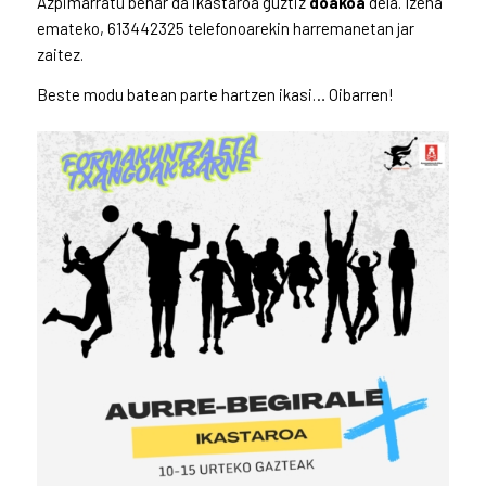
Azpimarratu behar da ikastaroa guztiz
doakoa
dela. Izena
emateko, 613442325 telefonoarekin harremanetan jar
zaitez.
Beste modu batean parte hartzen ikasi… Oibarren!