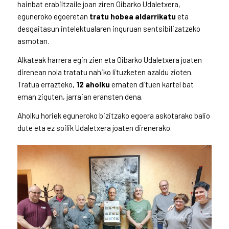
hainbat erabiltzaile joan ziren Oibarko Udaletxera,
eguneroko egoeretan
tratu hobea aldarrikatu
eta
desgaitasun intelektualaren inguruan sentsibilizatzeko
asmotan.
Alkateak harrera egin zien eta Oibarko Udaletxera joaten
direnean nola tratatu nahiko lituzketen azaldu zioten.
Tratua errazteko,
12 aholku
ematen dituen kartel bat
eman ziguten, jarraian eransten dena.
Aholku horiek eguneroko bizitzako egoera askotarako balio
dute eta ez soilik Udaletxera joaten direnerako.