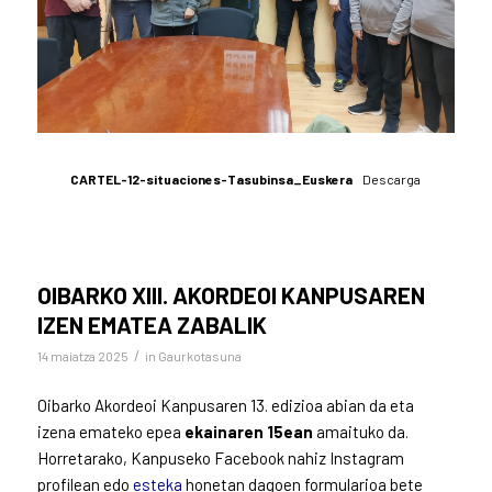
CARTEL-12-situaciones-Tasubinsa_Euskera
Descarga
OIBARKO XIII. AKORDEOI KANPUSAREN
IZEN EMATEA ZABALIK
/
14 maiatza 2025
in
Gaurkotasuna
Oibarko Akordeoi Kanpusaren 13. edizioa abian da eta
izena emateko epea
ekainaren 15ean
amaituko da.
Horretarako, Kanpuseko Facebook nahiz Instagram
profilean edo
esteka
honetan dagoen formularioa bete