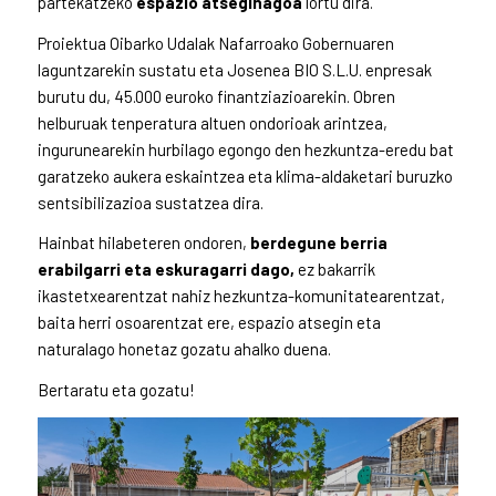
partekatzeko
espazio atseginagoa
lortu dira.
Proiektua Oibarko Udalak Nafarroako Gobernuaren
laguntzarekin sustatu eta Josenea BIO S.L.U. enpresak
burutu du, 45.000 euroko finantziazioarekin. Obren
helburuak tenperatura altuen ondorioak arintzea,
ingurunearekin hurbilago egongo den hezkuntza-eredu bat
garatzeko aukera eskaintzea eta klima-aldaketari buruzko
sentsibilizazioa sustatzea dira.
Hainbat hilabeteren ondoren,
berdegune berria
erabilgarri eta eskuragarri dago,
ez bakarrik
ikastetxearentzat nahiz hezkuntza-komunitatearentzat,
baita herri osoarentzat ere, espazio atsegin eta
naturalago honetaz gozatu ahalko duena.
Bertaratu eta gozatu!