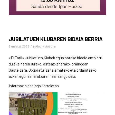
JUBILATUEN KLUBAREN BIDAIA BERRIA
/
6 maiatza 2025
in
Gaurkotasuna
«El Toril» Jubilatuen Klubak egun bateko bidaia antolatu
du ekainaren 18rako, asteazkenerako, oraingoan
Gasteizera. Gogoratu izena emateko eta ordaintzeko
azken eguna maiatzaren 18a izango dela.
Informazio gehiago karteletan.