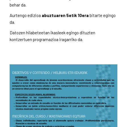
behar da.
Aurtengo edizioa
abuztuaren 5etik 10era
bitarte egingo
da.
Datozen hilabeteetan ikasleek egingo dituzten
kontzertuen programazioa iragarriko da.