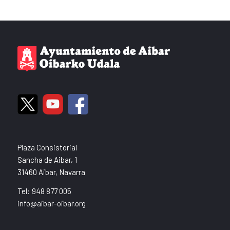
Plaza Consistorial
Sancha de Aibar, 1
31460 Aibar, Navarra
Tel: 948 877 005
info@aibar-oibar.org