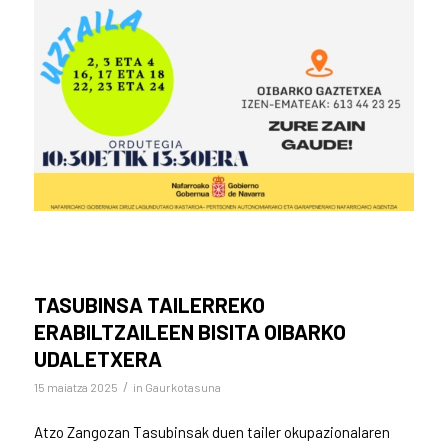
TASUBINSA TAILERREKO
ERABILTZAILEEN BISITA OIBARKO
UDALETXERA
/
15 maiatza 2025
in
Gaurkotasuna
Atzo Zangozan Tasubinsak duen tailer okupazionalaren