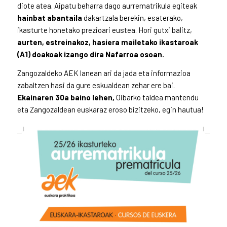
diote atea. Aipatu beharra dago aurrematrikula egiteak
hainbat abantaila
dakartzala berekin, esaterako,
ikasturte honetako prezioari eustea. Hori gutxi balitz,
aurten, estreinakoz, hasiera mailetako ikastaroak
(A1) doakoak izango dira Nafarroa osoan.
Zangozaldeko AEK lanean ari da jada eta informazioa
zabaltzen hasi da gure eskualdean zehar ere bai.
Ekainaren 30a baino lehen,
Oibarko taldea mantendu
eta Zangozaldean euskaraz eroso bizitzeko, egin hautua!