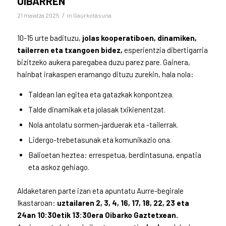
OIBARREN
/
21 maiatza 2025
in
Gaurkotasuna
10-15 urte badituzu,
jolas kooperatiboen, dinamiken,
tailerren eta txangoen bidez,
esperientzia dibertigarria
bizitzeko aukera paregabea duzu parez pare. Gainera,
hainbat irakaspen eramango dituzu zurekin, hala nola:
Taldean lan egitea eta gatazkak konpontzea.
Talde dinamikak eta jolasak txikienentzat.
Nola antolatu sormen-jarduerak eta -tailerrak.
Lidergo-trebetasunak eta komunikazio ona.
Balioetan heztea: errespetua, berdintasuna, enpatia
eta askoz gehiago.
Aldaketaren parte izan eta apuntatu Aurre-begirale
Ikastaroan:
uztailaren 2, 3, 4, 16, 17, 18, 22, 23 eta
24an 10:30etik 13:30era Oibarko Gaztetxean.