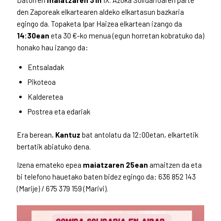
Datorren
maiatzaren 31n
IX. Azoka Solidarioaren parte
den Zaporeak elkartearen aldeko elkartasun bazkaria
egingo da. Topaketa Ipar Haizea elkartean izango da
14:30ean
eta 30 €-ko menua (egun horretan kobratuko da)
honako hau izango da:
Entsaladak
Pikoteoa
Kalderetea
Postrea eta edariak
Era berean,
Kantuz
bat antolatu da 12:00etan, elkartetik
bertatik abiatuko dena.
Izena emateko epea
maiatzaren 25ean
amaitzen da eta
bi telefono hauetako baten bidez egingo da: 636 852 143
(Marije) / 675 379 159 (Marivi).