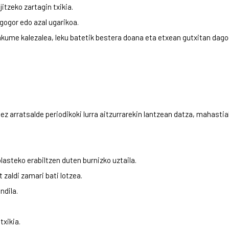
ijitzeko zartagin txikia.
i gogor edo azal ugarikoa.
kume kalezalea, leku batetik bestera doana eta etxean gutxitan dago
dez arratsalde periodikoki lurra aitzurrarekin lantzean datza, mahasti
olasteko erabiltzen duten burnizko uztaila.
t zaldi zamari bati lotzea.
ndila.
txikia.