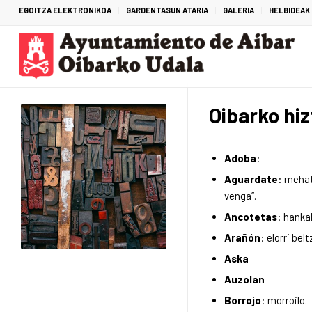
EGOITZA ELEKTRONIKOA
GARDENTASUN ATARIA
GALERIA
HELBIDEAK
Oibarko hiz
Adoba
:
Aguardate
: mehat
venga”.
Ancotetas
: hankal
Arañón
: elorri bel
Aska
Auzolan
Borrojo
: morroilo.