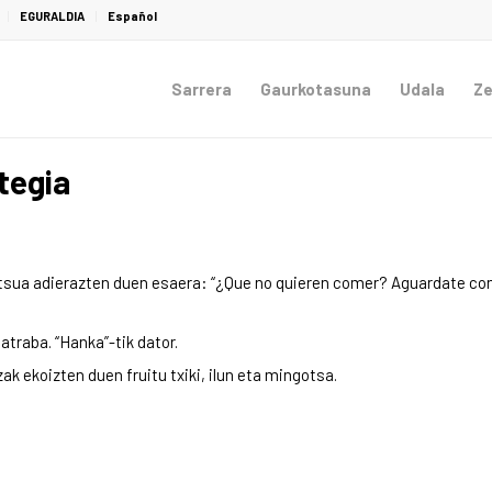
EGURALDIA
Español
Sarrera
Gaurkotasuna
Udala
Ze
tegia
sua adierazten duen esaera: “¿Que no quieren comer? Aguardate con
atraba. “Hanka”-tik dator.
tzak ekoizten duen fruitu txiki, ilun eta mingotsa.