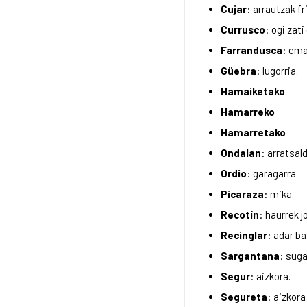
Cujar
: arrautzak fr
Currusco
: ogi zat
Farrandusca
: ema
Güebra
: lugorria.
Hamaiketako
Hamarreko
Hamarretako
Ondalan
: arratsal
Ordio
: garagarra.
Picaraza
: mika.
Recotín
: haurrek j
Recinglar
: adar ba
Sargantana
: suga
Segur
: aizkora.
Segureta
: aizkora 