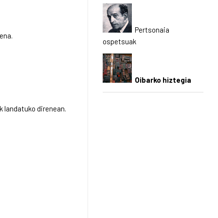
Pertsonaia
ena.
ospetsuak
Oibarko hiztegia
ak landatuko direnean.