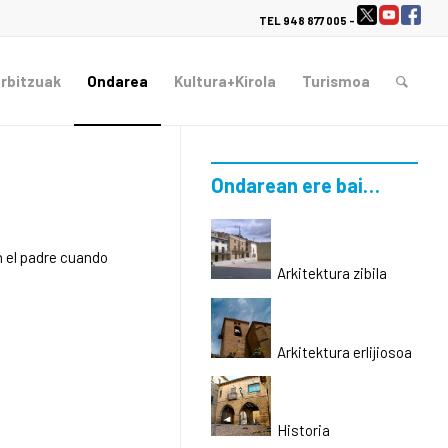
TEL 948 877 005 -
rbitzuak
Ondarea
Kultura+Kirola
Turismoa
Ondarean ere bai…
 el padre cuando
Arkitektura zibila
Arkitektura erlijiosoa
Historia