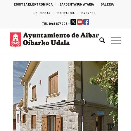
EGOITZA ELEKTRONIKOA
GARDENTASUN ATARIA
GALERIA
HELBIDEAK
EGURALDIA
Español
TEL 948 877 005 -