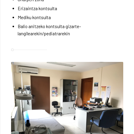
Erizaintza kontsulta
Mediku kontsulta
Balio anitzeko kontsulta gizarte-
langilearekin/pediatrarekin