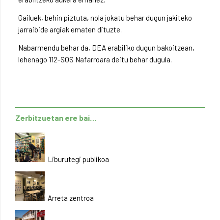
Gailuek, behin piztuta, nola jokatu behar dugun jakiteko
jarraibide argiak ematen dituzte.
Nabarmendu behar da, DEA erabiliko dugun bakoitzean,
lehenago 112-SOS Nafarroara deitu behar dugula.
Zerbitzuetan ere bai…
Liburutegi publikoa
Arreta zentroa