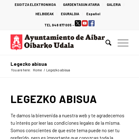
EGOITZA ELEKTRONIKOA
GARDENTASUN ATARIA
GALERIA
HELBIDEAK
EGURALDIA
Español
TEL 948 877 005 -
Legezko abisua
You are here:
Home
/
Legezko abisua
LEGEZKO ABISUA
Te damos la bienvenida a nuestra web y te agradecemos
tu interés por leer las condiciones legales de la misma.
Somos conscientes de que este tema puede no ser tu
preferido, pero es importante que conozcas toda la