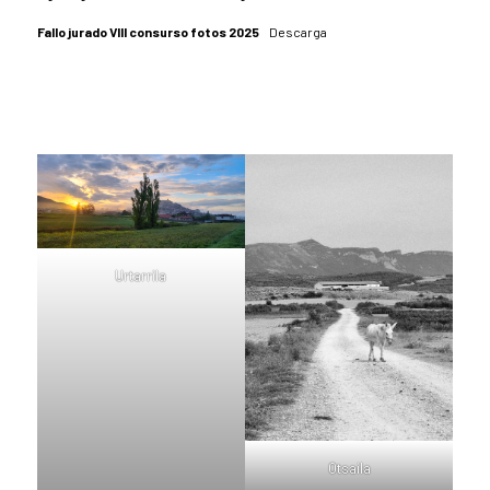
Fallo jurado VIII consurso fotos 2025
Descarga
Urtarrila
Otsaila