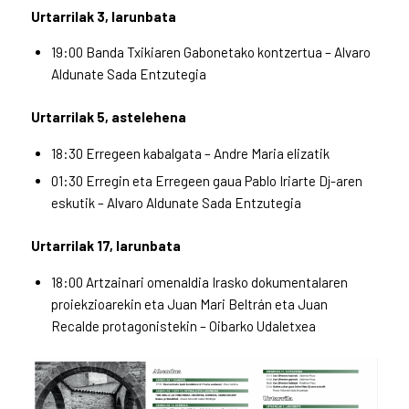
Urtarrilak 3, larunbata
19:00 Banda Txikiaren Gabonetako kontzertua – Alvaro
Aldunate Sada Entzutegia
Urtarrilak 5, astelehena
18:30 Erregeen kabalgata – Andre Maria elizatik
01:30 Erregin eta Erregeen gaua Pablo Iriarte Dj-aren
eskutik – Alvaro Aldunate Sada Entzutegia
Urtarrilak 17, larunbata
18:00 Artzainari omenaldia Irasko dokumentalaren
proiekzioarekin eta Juan Mari Beltrán eta Juan
Recalde protagonistekin – Oibarko Udaletxea