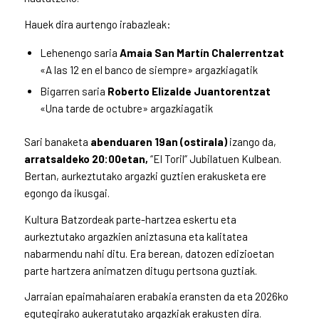
Hauek dira aurtengo irabazleak:
Lehenengo saria
Amaia San Martín Chalerrentzat
«A las 12 en el banco de siempre» argazkiagatik
Bigarren saria
Roberto Elizalde Juantorentzat
«Una tarde de octubre» argazkiagatik
Sari banaketa
abenduaren 19an (ostirala)
izango da,
arratsaldeko 20:00etan,
“El Toril” Jubilatuen Kulbean.
Bertan, aurkeztutako argazki guztien erakusketa ere
egongo da ikusgai.
Kultura Batzordeak parte-hartzea eskertu eta
aurkeztutako argazkien aniztasuna eta kalitatea
nabarmendu nahi ditu. Era berean, datozen edizioetan
parte hartzera animatzen ditugu pertsona guztiak.
Jarraian epaimahaiaren erabakia eransten da eta 2026ko
egutegirako aukeratutako argazkiak erakusten dira.