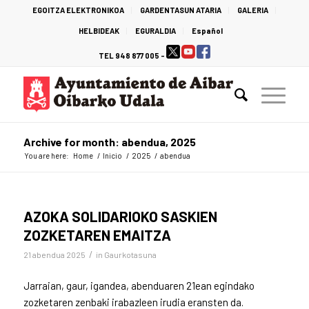
EGOITZA ELEKTRONIKOA
GARDENTASUN ATARIA
GALERIA
HELBIDEAK
EGURALDIA
Español
TEL 948 877 005 -
Archive for month: abendua, 2025
You are here:
Home
/
Inicio
/
2025
/
abendua
AZOKA SOLIDARIOKO SASKIEN
ZOZKETAREN EMAITZA
/
21 abendua 2025
in
Gaurkotasuna
Jarraian, gaur, igandea, abenduaren 21ean egindako
zozketaren zenbaki irabazleen irudia eransten da.