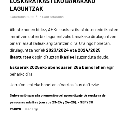
EUSKARA IKASTEKO BANAKAKO
LAGUNTZAK
/
5 abendua 2025
in
Gaurkotasuna
Albiste honen bidez, AEKn euskara ikasi duten edo ikasten
jarraitzen duten bizilagunentzako banakako dirulaguntzen
oinarri arautzaileak argitaratzen dira. Oraingo honetan,
dirulaguntza horiek
2023/2024 eta 2024/2025
ikasturteak
egin dituzten
ikasleei
zuzenduta daude.
Eskaerak 2025eko abenduaren 26a baino lehen
egin
beharko dira.
Jarraian, esteka honetan oinarriak ikus daitezke.
Subvención para la promoción del aprendizaje de euskera de
personas adultas (cursos 23-24 y 24-25). – SEFYCU
251028
Descarga