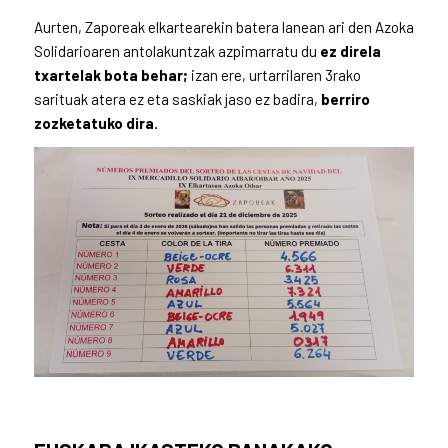
Aurten, Zaporeak elkartearekin batera lanean ari den Azoka
Solidarioaren antolakuntzak azpimarratu du
ez direla
txartelak bota behar;
izan ere, urtarrilaren 3rako
sarituak atera ez eta saskiak jaso ez badira,
berriro
zozketatuko dira.