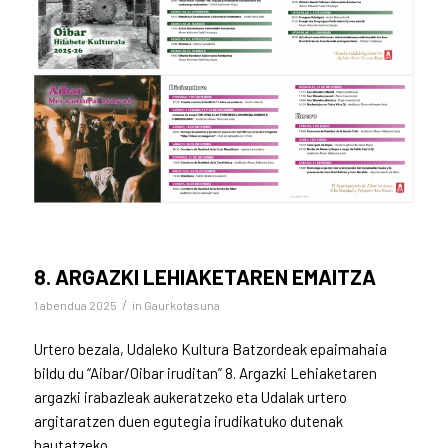
8. ARGAZKI LEHIAKETAREN EMAITZA
/
1 abendua 2025
in
Gaurkotasuna
Urtero bezala, Udaleko Kultura Batzordeak epaimahaia
bildu du “Aibar/Oibar iruditan” 8. Argazki Lehiaketaren
argazki irabazleak aukeratzeko eta Udalak urtero
argitaratzen duen egutegia irudikatuko dutenak
hautatzeko.