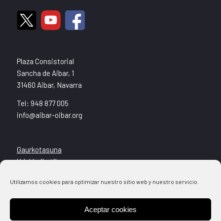
Plaza Consistorial
Sancha de Aibar, 1
31460 Aibar, Navarra
Tel: 948 877 005
info@aibar-oibar.org
Gaurkotasuna
Udal Leihatila
Helbideak
Utilizamos cookies para optimizar nuestro sitio web y nuestro servicio.
Kultura + Kirola
Aceptar cookies
Legezko abisua