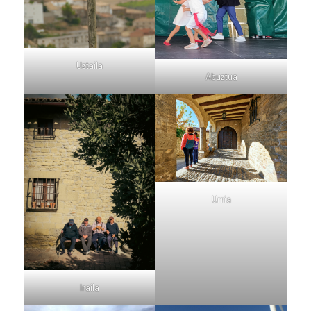
Uztaila
Abuztua
Urria
Iraila