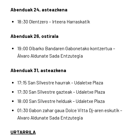
Abenduak 24, asteazkena
18:30 Olentzero – Irteera Harraskatik
Abenduak 26, ostirala
19:00 Oibarko Bandaren Gabonetako kontzertua –
Álvaro Aldunate Sada Entzutegia
Abenduak 31, asteazkena
17:15 San Silvestre haurrak – Udaletxe Plaza
17:30 San Silvestre gazteak – Udaletxe Plaza
18:00 San Silvestre helduak – Udaletxe Plaza
01:30 Gabon zahar gaua Dolce Vitta Dj-aren eskutik –
Alvaro Aldunate Sada Entzutegia
URTARRILA