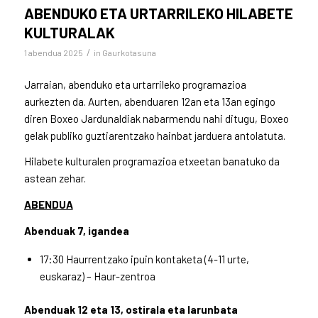
ABENDUKO ETA URTARRILEKO HILABETE
KULTURALAK
/
1 abendua 2025
in
Gaurkotasuna
Jarraian, abenduko eta urtarrileko programazioa
aurkezten da. Aurten, abenduaren 12an eta 13an egingo
diren Boxeo Jardunaldiak nabarmendu nahi ditugu, Boxeo
gelak publiko guztiarentzako hainbat jarduera antolatuta.
Hilabete kulturalen programazioa etxeetan banatuko da
astean zehar.
ABENDUA
Abenduak 7, igandea
17:30 Haurrentzako ipuin kontaketa (4-11 urte,
euskaraz) – Haur-zentroa
Abenduak 12 eta 13, ostirala eta larunbata