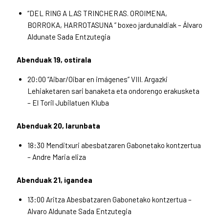
“DEL RING A LAS TRINCHERAS. OROIMENA,
BORROKA, HARROTASUNA ” boxeo jardunaldiak – Álvaro
Aldunate Sada Entzutegia
Abenduak 19, ostirala
20:00 “Aibar/Oibar en imágenes” VIII. Argazki
Lehiaketaren sari banaketa eta ondorengo erakusketa
– El Toril Jubilatuen Kluba
Abenduak 20, larunbata
18:30 Menditxuri abesbatzaren Gabonetako kontzertua
– Andre Maria eliza
Abenduak 21, igandea
13:00 Aritza Abesbatzaren Gabonetako kontzertua –
Alvaro Aldunate Sada Entzutegia