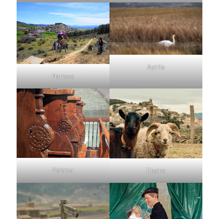
Apirila
Martxoa
Maiatza
Ekaina