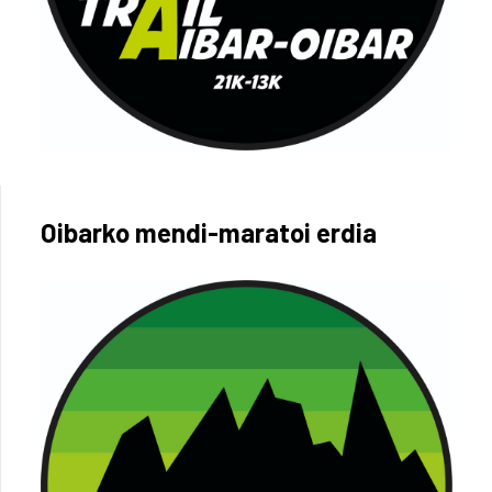
Oibarko mendi-maratoi erdia