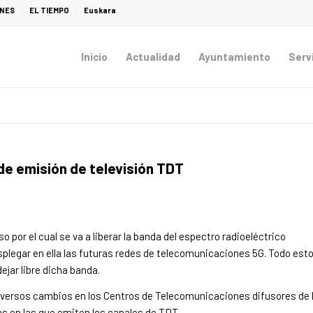
ONES
EL TIEMPO
Euskara
Inicio
Actualidad
Ayuntamiento
Serv
de emisión de televisión TDT
 por el cual se va a liberar la banda del espectro radioeléctrico
plegar en ella las futuras redes de telecomunicaciones 5G. Todo est
jar libre dicha banda.
diversos cambios en los Centros de Telecomunicaciones difusores de 
s en las que emiten los canales de TDT.