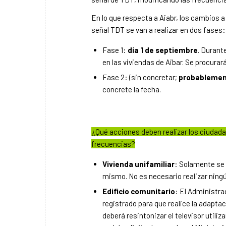
En lo que respecta a Aiabr, los cambios a
señal TDT se van a realizar en dos fases:
Fase 1:
día 1 de septiembre
. Durant
en las viviendas de Aibar. Se procurar
Fase 2: (sin concretar;
probablement
concrete la fecha.
¿Qué acciones deben realizar los ciudada
frecuencias?
Vivienda unifamiliar
: Solamente se 
mismo. No es necesario realizar ning
Edificio comunitario
: El Administra
registrado para que realice la adaptac
deberá resintonizar el televisor utili