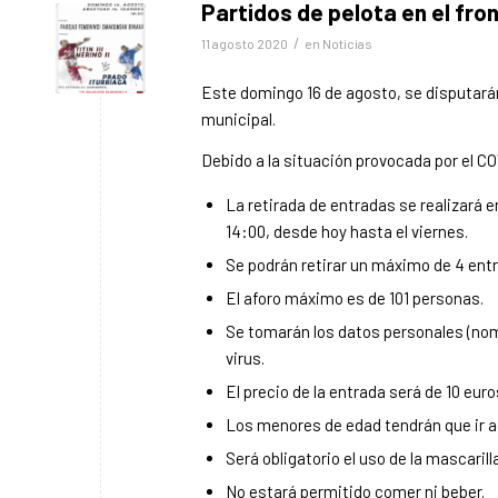
Partidos de pelota en el fro
/
11 agosto 2020
en
Noticias
Este domingo 16 de agosto, se disputarán,
municipal.
Debido a la situación provocada por el C
La retirada de entradas se realizará e
14:00, desde hoy hasta el viernes.
Se podrán retirar un máximo de 4 ent
El aforo máximo es de 101 personas.
Se tomarán los datos personales (nomb
virus.
El precio de la entrada será de 10 euro
Los menores de edad tendrán que ir 
Será obligatorio el uso de la mascarilla
No estará permitido comer ni beber.