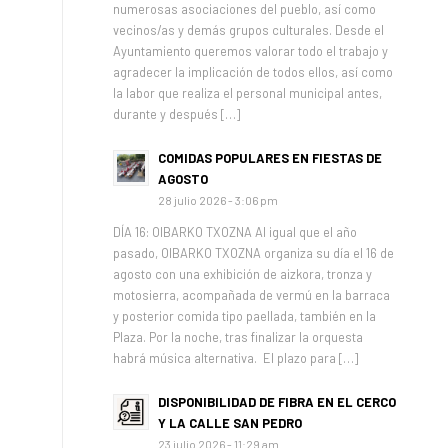
numerosas asociaciones del pueblo, así como
vecinos/as y demás grupos culturales. Desde el
Ayuntamiento queremos valorar todo el trabajo y
agradecer la implicación de todos ellos, así como
la labor que realiza el personal municipal antes,
durante y después […]
COMIDAS POPULARES EN FIESTAS DE
AGOSTO
28 julio 2026 - 3:06 pm
DÍA 16: OIBARKO TXOZNA Al igual que el año
pasado, OIBARKO TXOZNA organiza su día el 16 de
agosto con una exhibición de aizkora, tronza y
motosierra, acompañada de vermú en la barraca
y posterior comida tipo paellada, también en la
Plaza. Por la noche, tras finalizar la orquesta
habrá música alternativa. El plazo para […]
DISPONIBILIDAD DE FIBRA EN EL CERCO
Y LA CALLE SAN PEDRO
23 julio 2026 - 11:29 am