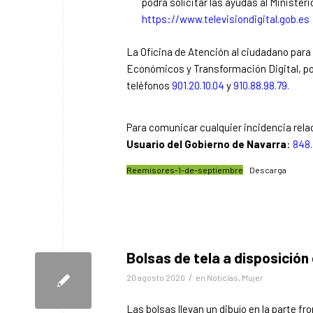
podrá solicitar las ayudas al Ministe
https://www.televisiondigital.gob.es
La Oficina de Atención al ciudadano para
Económicos y Transformación Digital, pon
teléfonos
901.20.10.04
y
910.88.98.79.
Para comunicar cualquier incidencia relac
Usuario del Gobierno de Navarra
:
848.
Reemisores-1-de-septiembre
Descarga
Bolsas de tela a disposición
/
20 agosto 2020
en
Noticias
,
Mujer
Las bolsas llevan un dibujo en la parte fr