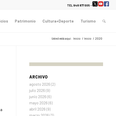
TEL 948 877 005 -
icios
Patrimonio
Cultura+Deporte
Turismo
Usted está aquí:
Inicio
/
Inicio
/
2020
ARCHIVO
agosto 2026
(2)
julio 2026
(9)
o
junio 2026
(6)
mayo 2026
(6)
abril 2026
(9)
la
marzo 2026
(3)