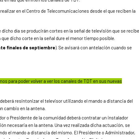
 realizar en el Centro de Telecomunicaciones desde el que reciben la
e dicho día se producirán cortes en la señal de televisión que se recib
á que dicho corte en la señal dure el menor tiempo posible.
e finales de septiembre
). Se avisará con antelación cuando se
nos para poder volver a ver los canales de TDT en sus nuevas
deberá resintonizar el televisor utilizando el mando a distancia del
ún cambio en la antena.
dor o Presidente de la comunidad deberá contratar un instalador
ión necesaria en la antena. Una vez realizada dicha actuación, se
zando el mando a distancia del mismo. El Presidente o Administrador,