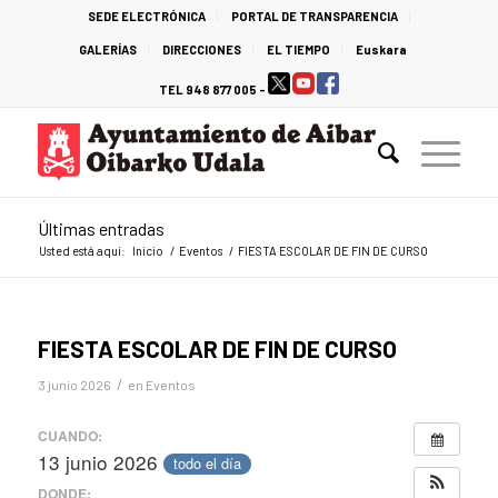
SEDE ELECTRÓNICA
PORTAL DE TRANSPARENCIA
GALERÍAS
DIRECCIONES
EL TIEMPO
Euskara
TEL 948 877 005 -
Últimas entradas
Usted está aquí:
Inicio
/
Eventos
/
FIESTA ESCOLAR DE FIN DE CURSO
FIESTA ESCOLAR DE FIN DE CURSO
/
3 junio 2026
en
Eventos
CUANDO:
13 junio 2026
todo el día
DONDE: