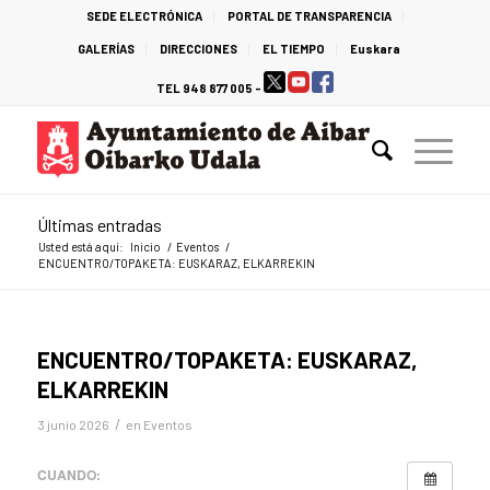
SEDE ELECTRÓNICA
PORTAL DE TRANSPARENCIA
GALERÍAS
DIRECCIONES
EL TIEMPO
Euskara
TEL 948 877 005 -
Últimas entradas
Usted está aquí:
Inicio
/
Eventos
/
ENCUENTRO/TOPAKETA: EUSKARAZ, ELKARREKIN
ENCUENTRO/TOPAKETA: EUSKARAZ,
ELKARREKIN
/
3 junio 2026
en
Eventos
CUANDO: