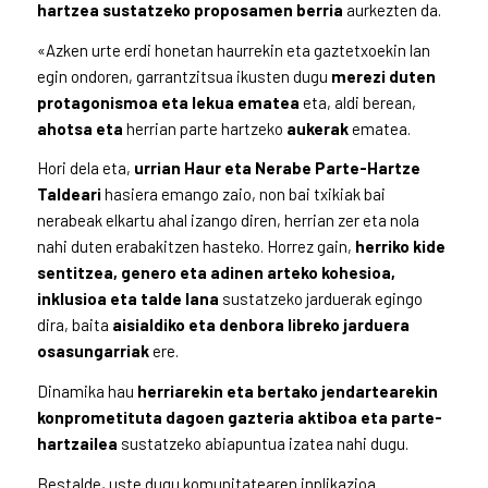
hartzea sustatzeko proposamen berria
aurkezten da.
«Azken urte erdi honetan haurrekin eta gaztetxoekin lan
egin ondoren, garrantzitsua ikusten dugu
merezi duten
protagonismoa eta lekua ematea
eta, aldi berean,
ahotsa eta
herrian parte hartzeko
aukerak
ematea.
Hori dela eta,
urrian
Haur eta Nerabe Parte-Hartze
Taldeari
hasiera emango zaio, non bai txikiak bai
nerabeak elkartu ahal izango diren, herrian zer eta nola
nahi duten erabakitzen hasteko. Horrez gain,
herriko kide
sentitzea, genero eta adinen arteko kohesioa,
inklusioa eta talde lana
sustatzeko jarduerak egingo
dira, baita
aisialdiko eta denbora libreko jarduera
osasungarriak
ere.
Dinamika hau
herriarekin eta bertako jendartearekin
konprometituta dagoen
gazteria aktiboa eta parte-
hartzailea
sustatzeko abiapuntua izatea nahi dugu.
Bestalde, uste dugu komunitatearen inplikazioa