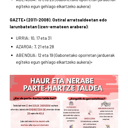
egiteko egun gehiago elkartzeko aukera)
GAZTE+ (2011-2008). Ostiral arratsaldeetan edo
larunbatetan (izen-emateen arabera):
URRIA: 10, 17 eta 31
AZAROA: 7, 21 eta 28
ABENDUA: 12 eta 19 (Gabonetako oporretan jarduerak
egiteko egun gehiago elkartzeko aukera)»