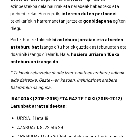
ezinbestekoa dela haurrak eta nerabeak babesteko eta
prebenitzeko. Horregatik,
interesa duten pertsonei
teknikariekin harremanetan jartzeko
gonbidapena
egiten
diegu.
Parte-hartze taldeak
bi asteburu jarraian eta atseden
asteburu bat
izango ditu horiek guztiak asteburuetan eta
doahinik izango direlarik. Hala,
ha
siera urriaren 10eko
asteburuan izango da.
* Taldeak zehazteke daude izen-emateen arabera; adinak
alda daitezke. Gazte+-en kasuan, inskripzioen arabera
baloratuko da eguna.
IRATXOAK (2019-2016) ETA GAZTE TXIKI (2015-2012).
Larunbat arratsaldeetan:
URRIA: 11 eta 18
AZAROA: 1, 8, 22 eta 29
ABENDUA: 13 eta 20 (Gabonetako oporretan jarduerak