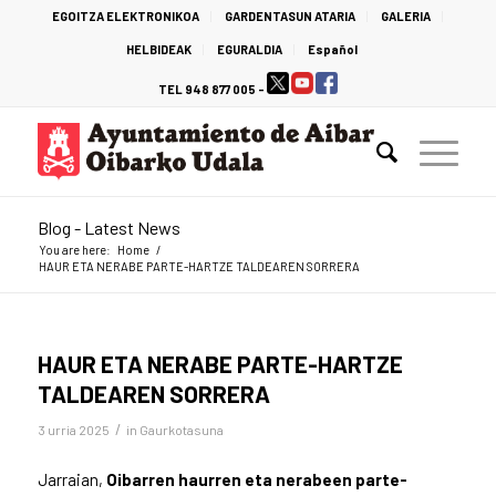
EGOITZA ELEKTRONIKOA
GARDENTASUN ATARIA
GALERIA
HELBIDEAK
EGURALDIA
Español
TEL 948 877 005 -
Blog - Latest News
You are here:
Home
/
HAUR ETA NERABE PARTE-HARTZE TALDEAREN SORRERA
HAUR ETA NERABE PARTE-HARTZE
TALDEAREN SORRERA
/
3 urria 2025
in
Gaurkotasuna
Jarraian,
Oibarren haurren eta nerabeen parte-