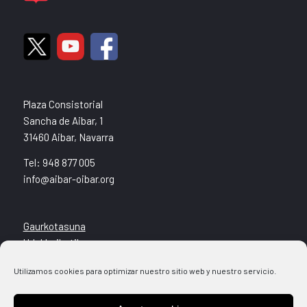
Plaza Consistorial
Sancha de Aibar, 1
31460 Aibar, Navarra
Tel: 948 877 005
info@aibar-oibar.org
Gaurkotasuna
Udal Leihatila
Helbideak
Utilizamos cookies para optimizar nuestro sitio web y nuestro servicio.
Kultura + Kirola