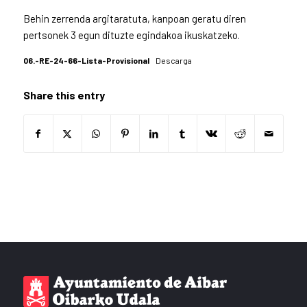
Behin zerrenda argitaratuta, kanpoan geratu diren
pertsonek 3 egun dituzte egindakoa ikuskatzeko.
06.-RE-24-66-Lista-Provisional
Descarga
Share this entry