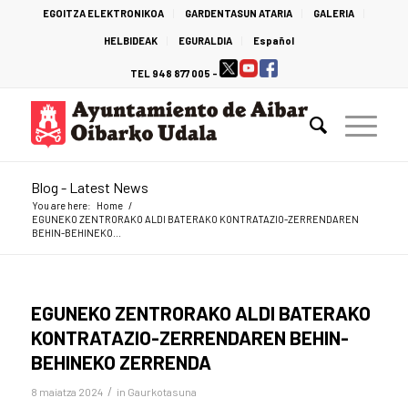
EGOITZA ELEKTRONIKOA
GARDENTASUN ATARIA
GALERIA
HELBIDEAK
EGURALDIA
Español
TEL 948 877 005 -
Blog - Latest News
You are here:
Home
/
EGUNEKO ZENTRORAKO ALDI BATERAKO KONTRATAZIO-ZERRENDAREN
BEHIN-BEHINEKO...
EGUNEKO ZENTRORAKO ALDI BATERAKO
KONTRATAZIO-ZERRENDAREN BEHIN-
BEHINEKO ZERRENDA
/
8 maiatza 2024
in
Gaurkotasuna