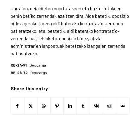
Jarraian, deialdietan onartutakoen eta baztertutakoen
behin betiko zerrendak azaltzen dira. Alde batetik, oposizio
bidez, gerokultoreen aldi baterako kontratazio-zerrenda
bat eratzeko, eta, bestetik, aldi baterako kontratazio-
zerrenda bat, lehiaketa-oposizio bidez, ofizial
administrarien lanpostuak betetzeko izangaien zerrenda
bat osatzeko.
RE-24-71
Descarga
RE-24-72
Descarga
Share this entry