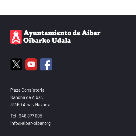
Plaza Consistorial
Sancha de Aibar, 1
31460 Aibar, Navarra
Tel: 948 877 005
info@aibar-oibar.org