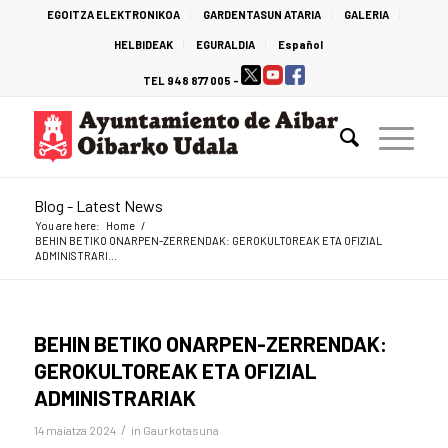
EGOITZA ELEKTRONIKOA
GARDENTASUN ATARIA
GALERIA
HELBIDEAK
EGURALDIA
Español
TEL 948 877 005 -
Blog - Latest News
You are here:
Home
/
BEHIN BETIKO ONARPEN-ZERRENDAK: GEROKULTOREAK ETA OFIZIAL
ADMINISTRARI...
BEHIN BETIKO ONARPEN-ZERRENDAK:
GEROKULTOREAK ETA OFIZIAL
ADMINISTRARIAK
/
14 maiatza 2024
in
Gaurkotasuna