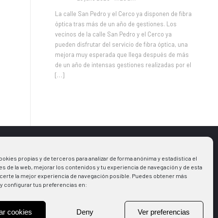
La calle San Pedro y el Cerco ya disponen de fibra
óptica tras más de un año de gestiones. Los
vecinos de la calle San Pedro y el Cerco ya
pueden disfrutar del servicio de fibra óptica, una
mejora muy esperada que llega después de más
de un año de intensas gestiones realizadas por el
[…]
ookies propias y de terceros para analizar de forma anónima y estadística el
s
Aviso legal
s de la web, mejorar los contenidos y tu experiencia de navegación y de esta
Política de Cookies
certe la mejor experiencia de navegación posible. Puedes obtener más
y configurar tus preferencias en:
la Municipal
Política de Privacidad
ones
+Deporte
ar cookies
Deny
Ver preferencias