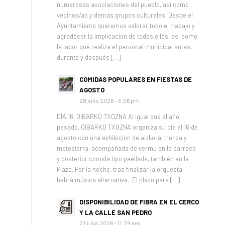
numerosas asociaciones del pueblo, así como
vecinos/as y demás grupos culturales. Desde el
Ayuntamiento queremos valorar todo el trabajo y
agradecer la implicación de todos ellos, así como
la labor que realiza el personal municipal antes,
durante y después […]
COMIDAS POPULARES EN FIESTAS DE
AGOSTO
28 julio 2026 - 3:06 pm
DÍA 16: OIBARKO TXOZNA Al igual que el año
pasado, OIBARKO TXOZNA organiza su día el 16 de
agosto con una exhibición de aizkora, tronza y
motosierra, acompañada de vermú en la barraca
y posterior comida tipo paellada, también en la
Plaza. Por la noche, tras finalizar la orquesta
habrá música alternativa. El plazo para […]
DISPONIBILIDAD DE FIBRA EN EL CERCO
Y LA CALLE SAN PEDRO
23 julio 2026 - 11:29 am