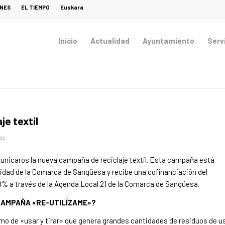
ONES
EL TIEMPO
Euskara
Inicio
Actualidad
Ayuntamiento
Serv
je textil
as
unicaros la nueva campaña de reciclaje textil. Esta campaña está
dad de la Comarca de Sangüesa y recibe una cofinanciación del
0% a través de la Agenda Local 21 de la Comarca de Sangüesa.
CAMPAÑA «RE-UTILÍZAME»?
mo de «usar y tirar» que genera grandes cantidades de residuos de u