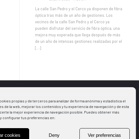
La calle San Pedro y el Cerco ya disponen de fibra
óptica tras más de un año de gestiones. Los
vecinos de la calle San Pedro y el Cerco ya
pueden disfrutar del servicio de fibra óptica, una
mejora muy esperada que llega después de más
de un año de intensas gestiones realizadas por el
[…]
ookies propias y de terceros para analizar de forma anónima y estadística el
s
Aviso legal
s de la web, mejorar los contenidos y tu experiencia de navegación y de esta
Política de Cookies
certe la mejor experiencia de navegación posible. Puedes obtener más
y configurar tus preferencias en:
la Municipal
Política de Privacidad
ones
+Deporte
ar cookies
Deny
Ver preferencias