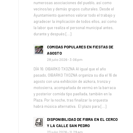
numerosas asociaciones del pueblo, así como
vecinos/as y demás grupos culturales. Desde el
Ayuntamiento queremos valorar todo el trabajo y
agradecer la implicación de todos ellos, así como
la labor que realiza el personal municipal antes,
durante y después […]
COMIDAS POPULARES EN FIESTAS DE
AGOSTO
28 julio 2026 - 3:06 pm
DÍA 16: OIBARKO TXOZNA Al igual que el año
pasado, OIBARKO TXOZNA organiza su día el 16 de
agosto con una exhibición de aizkora, tronza y
motosierra, acompañada de vermú en la barraca
y posterior comida tipo paellada, también en la
Plaza. Por la noche, tras finalizar la orquesta
habrá música alternativa. El plazo para […]
DISPONIBILIDAD DE FIBRA EN EL CERCO
Y LA CALLE SAN PEDRO
23 julio 2026 - 11:29 am