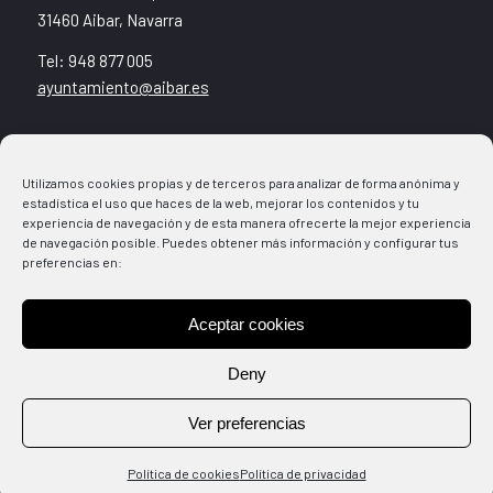
31460 Aibar, Navarra
Tel: 948 877 005
ayuntamiento@aibar.es
Noticias
Utilizamos cookies propias y de terceros para analizar de forma anónima y
Agenda
estadística el uso que haces de la web, mejorar los contenidos y tu
Ventanilla Municipal
experiencia de navegación y de esta manera ofrecerte la mejor experiencia
Direcciones
de navegación posible. Puedes obtener más información y configurar tus
preferencias en:
Cultura+Deporte
Aceptar cookies
Aviso legal
Política de Cookies
Deny
Política de Privacidad
Ver preferencias
Política de cookies
Política de privacidad