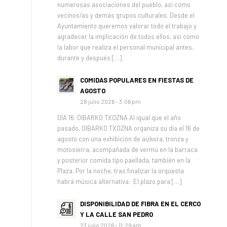
numerosas asociaciones del pueblo, así como
vecinos/as y demás grupos culturales. Desde el
Ayuntamiento queremos valorar todo el trabajo y
agradecer la implicación de todos ellos, así como
la labor que realiza el personal municipal antes,
durante y después […]
COMIDAS POPULARES EN FIESTAS DE
AGOSTO
28 julio 2026 - 3:06 pm
DÍA 16: OIBARKO TXOZNA Al igual que el año
pasado, OIBARKO TXOZNA organiza su día el 16 de
agosto con una exhibición de aizkora, tronza y
motosierra, acompañada de vermú en la barraca
y posterior comida tipo paellada, también en la
Plaza. Por la noche, tras finalizar la orquesta
habrá música alternativa. El plazo para […]
DISPONIBILIDAD DE FIBRA EN EL CERCO
Y LA CALLE SAN PEDRO
23 julio 2026 - 11:29 am