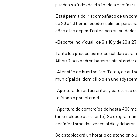
pueden salir desde el sábado a caminar un
Está permitido ir acompañado de un convi
de 20 a 23 horas, pueden salir las persona
años o los dependientes con su cuidador po
-Deporte individual: de 6 a 10 y de 20 a 2
Tanto los paseos como las salidas para 
Aibar/Oibar, podrán hacerse sin atender a f
-Atención de huertos familiares, de au
municipal del domicilio o en uno adyacen
-Apertura de restaurantes y cafeterías qu
teléfono o por internet.
-Apertura de comercios de hasta 400 metr
(un empleado por cliente). Se exigirá ma
desinfectarse dos veces al día y deberán 
Se establecerá un horario de atención o 