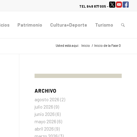
TEL 948 877 005 -
icios
Patrimonio
Cultura+Deporte
Turismo
Usted está aquí:
Inicio
/
Inicio de la Fase 0
ARCHIVO
agosto 2026
(2)
julio 2026
(9)
junio 2026
(6)
mayo 2026
(6)
abril 2026
(9)
marzo 2026
(3)