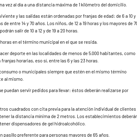
a vez al día a una distancia máxima de 1 kilómetro del domicilio.
viente y las salidas están ordenadas por franjas de edad: de 6 a 10 y
s de entre 14 y 70 años. Los niños, de 12 a 19 horas y los mayores de 7
drán salir de 10 a 12 y de 19 a 20 horas.
3 horas en el término municipal en el que se resida.
hacer deporte en las localidades de menos de 5.000 habitantes, como
ranjas horarias, eso sí, entre las 6 y las 23 horas.
toconsumo o municipales siempre que estén en el mismo término
te al mismo.
e puedan servir pedidos para llevar: éstos deberán realizarse por
os cuadrados con cita previa para la atención individual de clientes
ntener la distancia mínima de 2 metros. Los establecimientos deberá
tener dispensadores de gel hidroalcohólico.
un pasillo preferente para personas mayores de 65 años.