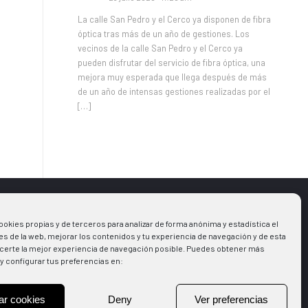
La calle San Pedro y el Cerco ya disponen de fibra
óptica tras más de un año de gestiones. Los
vecinos de la calle San Pedro y el Cerco ya
pueden disfrutar del servicio de fibra óptica, una
mejora muy esperada que llega después de más
de un año de intensas gestiones realizadas por el
[…]
ookies propias y de terceros para analizar de forma anónima y estadística el
s
Aviso legal
s de la web, mejorar los contenidos y tu experiencia de navegación y de esta
Política de Cookies
certe la mejor experiencia de navegación posible. Puedes obtener más
y configurar tus preferencias en:
la Municipal
Política de Privacidad
ones
+Deporte
ar cookies
Deny
Ver preferencias