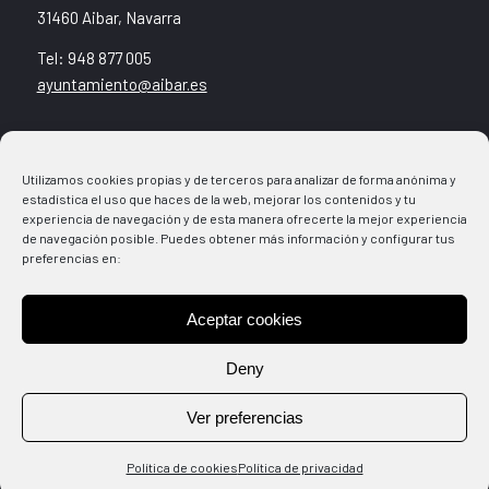
31460 Aibar, Navarra
Tel: 948 877 005
ayuntamiento@aibar.es
Noticias
Utilizamos cookies propias y de terceros para analizar de forma anónima y
Agenda
estadística el uso que haces de la web, mejorar los contenidos y tu
Ventanilla Municipal
experiencia de navegación y de esta manera ofrecerte la mejor experiencia
Direcciones
de navegación posible. Puedes obtener más información y configurar tus
preferencias en:
Cultura+Deporte
Aceptar cookies
Aviso legal
Política de Cookies
Deny
Política de Privacidad
Ver preferencias
Política de cookies
Política de privacidad