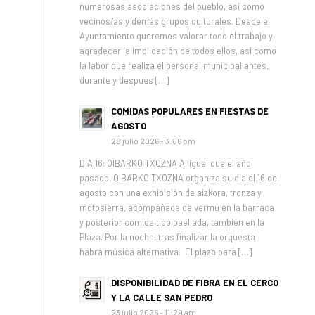
numerosas asociaciones del pueblo, así como
vecinos/as y demás grupos culturales. Desde el
Ayuntamiento queremos valorar todo el trabajo y
agradecer la implicación de todos ellos, así como
la labor que realiza el personal municipal antes,
durante y después […]
COMIDAS POPULARES EN FIESTAS DE
AGOSTO
28 julio 2026 - 3:06 pm
DÍA 16: OIBARKO TXOZNA Al igual que el año
pasado, OIBARKO TXOZNA organiza su día el 16 de
agosto con una exhibición de aizkora, tronza y
motosierra, acompañada de vermú en la barraca
y posterior comida tipo paellada, también en la
Plaza. Por la noche, tras finalizar la orquesta
habrá música alternativa. El plazo para […]
DISPONIBILIDAD DE FIBRA EN EL CERCO
Y LA CALLE SAN PEDRO
23 julio 2026 - 11:29 am