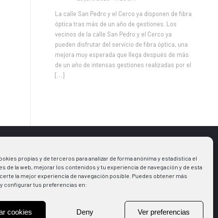
La calle San Pedro y el Cerco ya disponen de fibra
óptica tras más de un año de gestiones. Los
vecinos de la calle San Pedro y el Cerco ya
pueden disfrutar del servicio de fibra óptica, una
mejora muy esperada que llega después de más
de un año de intensas gestiones realizadas por el
[…]
ookies propias y de terceros para analizar de forma anónima y estadística el
s
Aviso legal
s de la web, mejorar los contenidos y tu experiencia de navegación y de esta
Política de Cookies
certe la mejor experiencia de navegación posible. Puedes obtener más
y configurar tus preferencias en:
la Municipal
Política de Privacidad
ones
+Deporte
ar cookies
Deny
Ver preferencias