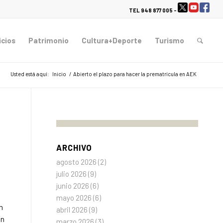
TEL 948 877 005 -
icios
Patrimonio
Cultura+Deporte
Turismo
Usted está aquí:
Inicio
/
Abierto el plazo para hacer la prematrícula en AEK
ARCHIVO
agosto 2026
(2)
julio 2026
(9)
junio 2026
(6)
mayo 2026
(6)
n
abril 2026
(9)
en
marzo 2026
(3)