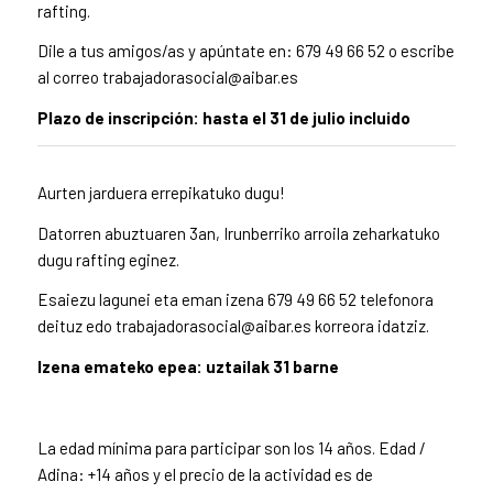
rafting.
Dile a tus amigos/as y apúntate en: 679 49 66 52 o escribe
al correo trabajadorasocial@aibar.es
Plazo de inscripción: hasta el 31 de julio incluido
Aurten jarduera errepikatuko dugu!
Datorren abuztuaren 3an, Irunberriko arroila zeharkatuko
dugu rafting eginez.
Esaiezu lagunei eta eman izena 679 49 66 52 telefonora
deituz edo trabajadorasocial@aibar.es korreora idatziz.
Izena emateko epea: uztailak 31 barne
La edad mínima para participar son los 14 años. Edad /
Adina: +14 años y el precio de la actividad es de