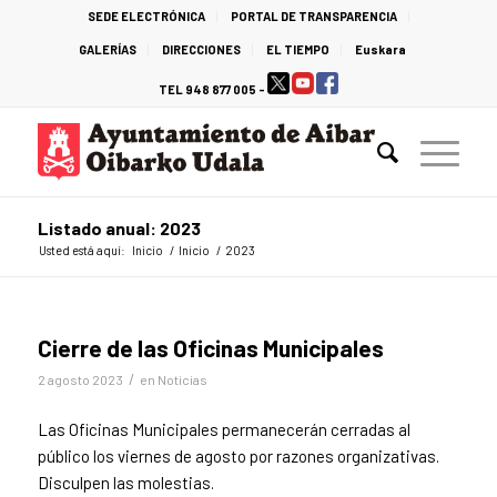
SEDE ELECTRÓNICA
PORTAL DE TRANSPARENCIA
GALERÍAS
DIRECCIONES
EL TIEMPO
Euskara
TEL 948 877 005 -
Listado anual: 2023
Usted está aquí:
Inicio
/
Inicio
/
2023
Cierre de las Oficinas Municipales
/
2 agosto 2023
en
Noticias
Las Oficinas Municipales permanecerán cerradas al
público los viernes de agosto por razones organizativas.
Disculpen las molestias.