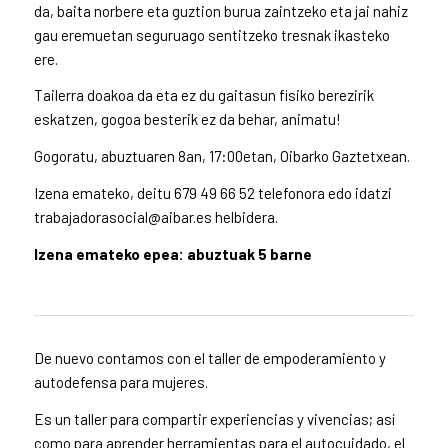
da, baita norbere eta guztion burua zaintzeko eta jai nahiz
gau eremuetan seguruago sentitzeko tresnak ikasteko
ere.
Tailerra doakoa da eta ez du gaitasun fisiko berezirik
eskatzen, gogoa besterik ez da behar, animatu!
Gogoratu, abuztuaren 8an, 17:00etan, Oibarko Gaztetxean.
Izena emateko, deitu 679 49 66 52 telefonora edo idatzi
trabajadorasocial@aibar.es helbidera.
Izena emateko epea: abuztuak 5 barne
De nuevo contamos con el taller de empoderamiento y
autodefensa para mujeres.
Es un taller para compartir experiencias y vivencias; así
como para aprender herramientas para el autocuidado, el