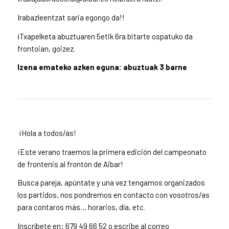
Irabazleentzat saria egongo da!!
ℹ️Txapelketa abuztuaren 5etik 6ra bitarte ospatuko da
frontoian, goizez.
Izena emateko azken eguna: abuztuak 3 barne
¡Hola a todos/as!
¡Este verano traemos la primera edición del campeonato
de frontenis al frontón de Aibar!
Busca pareja, apúntate y una vez tengamos organizados
los partidos, nos pondremos en contacto con vosotros/as
para contaros más… horarios, día, etc.
Inscríbete en: 679 49 66 52 o escribe al correo