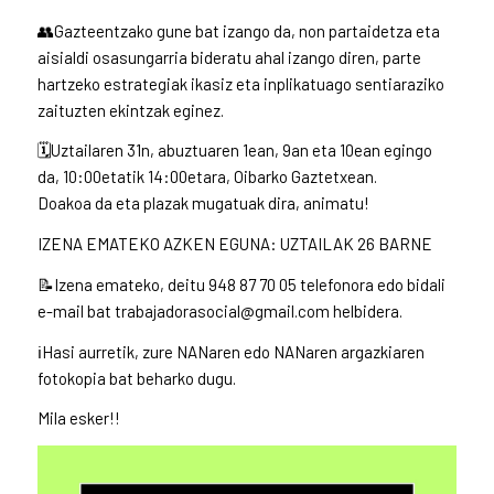
👥Gazteentzako gune bat izango da, non partaidetza eta
aisialdi osasungarria bideratu ahal izango diren, parte
hartzeko estrategiak ikasiz eta inplikatuago sentiaraziko
zaituzten ekintzak eginez.
🗓️Uztailaren 31n, abuztuaren 1ean, 9an eta 10ean egingo
da, 10:00etatik 14:00etara, Oibarko Gaztetxean.
Doakoa da eta plazak mugatuak dira, animatu!
IZENA EMATEKO AZKEN EGUNA: UZTAILAK 26 BARNE
📝Izena emateko, deitu 948 87 70 05 telefonora edo bidali
e-mail bat trabajadorasocial@gmail.com helbidera.
ℹ️Hasi aurretik, zure NANaren edo NANaren argazkiaren
fotokopia bat beharko dugu.
Mila esker!!