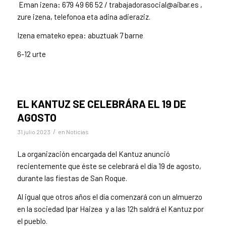
Eman izena: 679 49 66 52 / trabajadorasocial@aibar.es ,
zure izena, telefonoa eta adina adieraziz.
Izena emateko epea: abuztuak 7 barne
6-12 urte
EL KANTUZ SE CELEBRÁRA EL 19 DE
AGOSTO
/
31 julio 2023
en
Noticias
La organización encargada del Kantuz anunció
recientemente que éste se celebrará el día 19 de agosto,
durante las fiestas de San Roque.
Al igual que otros años el día comenzará con un almuerzo
en la sociedad Ipar Haizea y a las 12h saldrá el Kantuz por
el pueblo.