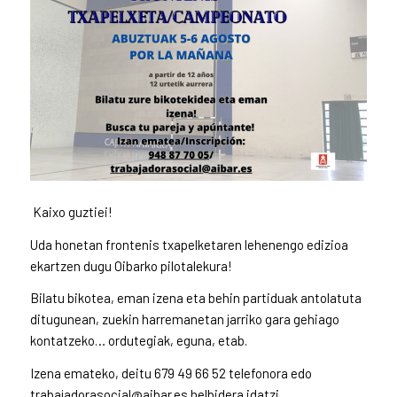
Kaixo guztiei!
Uda honetan frontenis txapelketaren lehenengo edizioa
ekartzen dugu Oibarko pilotalekura!
Bilatu bikotea, eman izena eta behin partiduak antolatuta
ditugunean, zuekin harremanetan jarriko gara gehiago
kontatzeko… ordutegiak, eguna, etab.
Izena emateko, deitu 679 49 66 52 telefonora edo
trabajadorasocial@aibar.es helbidera idatzi.