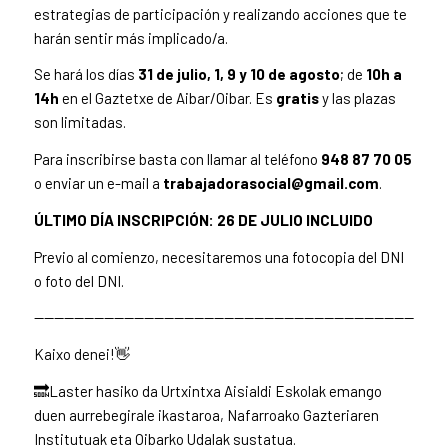
estrategias de participación y realizando acciones que te
harán sentir más implicado/a.
Se hará los días
31 de julio, 1, 9 y 10 de agosto
; de
10h a
14h
en el Gaztetxe de Aibar/Oibar. Es
gratis
y las plazas
son limitadas.
Para inscribirse basta con llamar al teléfono
948 87 70 05
o enviar un e-mail a
trabajadorasocial@gmail.com
.
ÚLTIMO DÍA INSCRIPCIÓN: 26 DE JULIO INCLUIDO
Previo al comienzo, necesitaremos una fotocopia del DNI
o foto del DNI.
—————————————————————————————————————————
Kaixo denei!👋
🔜Laster hasiko da Urtxintxa Aisialdi Eskolak emango
duen aurrebegirale ikastaroa, Nafarroako Gazteriaren
Institutuak eta Oibarko Udalak sustatua.