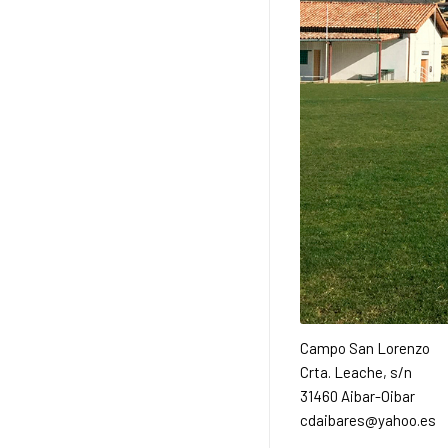
Campo San Lorenzo
Crta. Leache, s/n
31460 Aibar-Oibar
cdaibares@yahoo.es