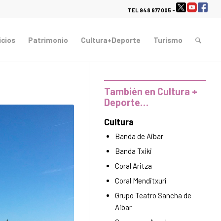
TEL 948 877 005 -
icios
Patrimonio
Cultura+Deporte
Turismo
También en Cultura +
Deporte…
Cultura
Banda de Aibar
Banda Txiki
Coral Aritza
Coral Menditxuri
Grupo Teatro Sancha de
Aibar