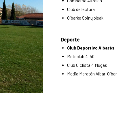
Comparsa Auzolan
Club de lectura
Oibarko Soinujoleak
Deporte
Club Deportivo Aibarés
Motoclub 4-40
Club Ciclista 4 Mugas
Media Maratón Aibar-Oibar