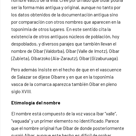
nombre vasco de la villa. Cree por un lado que oibar podría
ser la forma más antigua y original, aunque no tanto por
los datos obtenidos de la documentación antigua sino
por comparación con otros nombres que aparecen en la
toponimia de otros lugares. En este sentido cita la
existencia de otros antiguos núcleos de población, hoy
despoblados, y diversos parajes que también llevan el
nombre de Oibar (Valdorba), Oibar (Valle de Imotz), Oibar
(Zubieta), Oibarzoko (Aia-Zarautz), Oibar (Gizaburuaga).
Pero además insiste en el hecho de que en el vascuence
de Salazar se dijese Oibarre y en que en la toponimia
vasca de la comarca aparezca también Oibar en pleno
siglo XVIII.
Etimología del nombre
El nombre está compuesto de la voz vasca ibar “valle”,
“vaguada” y un primer elemento no identificado. Parece
que el nombre original fue Oibar de donde posteriormente
surgíó Aibar, aunque este hecho es difícil de probar.