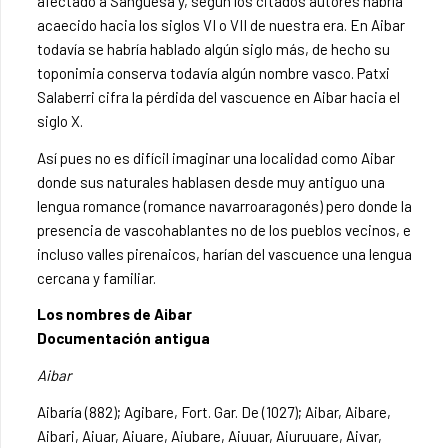
afectado a Sangüesa y, según los citados autores habría
acaecido hacia los siglos VI o VII de nuestra era. En Aibar
todavía se habría hablado algún siglo más, de hecho su
toponimia conserva todavía algún nombre vasco. Patxi
Salaberri cifra la pérdida del vascuence en Aibar hacia el
siglo X.
Así pues no es difícil imaginar una localidad como Aibar
donde sus naturales hablasen desde muy antiguo una
lengua romance (romance navarroaragonés) pero donde la
presencia de vascohablantes no de los pueblos vecinos, e
incluso valles pirenaicos, harían del vascuence una lengua
cercana y familiar.
Los nombres de Aibar
Documentación antigua
Aibar
Aibaría (882); Agibare, Fort. Gar. De (1027); Aibar, Aibare,
Aibari, Aiuar, Aiuare, Aiubare, Aiuuar, Aiuruuare, Aivar,